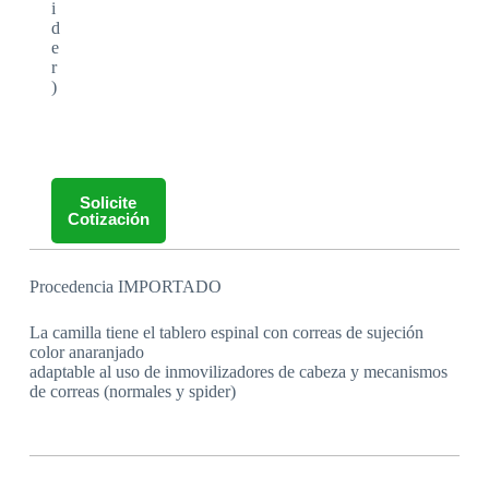
i
d
e
r
)
Solicite
Cotización
Procedencia IMPORTADO
La camilla tiene el tablero espinal con correas de sujeción
color anaranjado
adaptable al uso de inmovilizadores de cabeza y mecanismos
de correas (normales y spider)