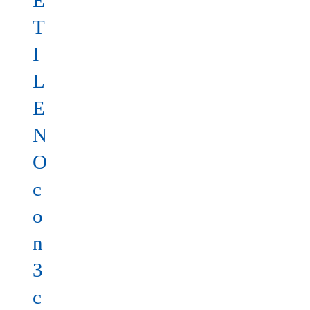
E
T
I
L
E
N
O
c
o
n
3
c