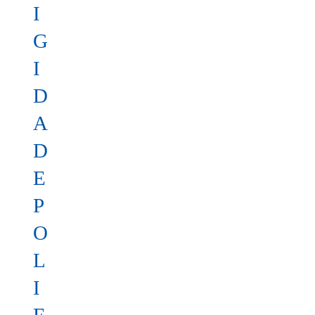
I
G
I
D
A
D
E
P
O
L
I