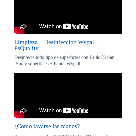
Limpieza + Desinfección Wypall +
PsQuality
Desinfecta todo tipo de superficies con Brillol´S Sani
´Spray superficies + Paños Wypall
¿Como lavarse las manos?