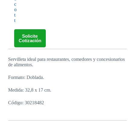
c
o
t
t
Solicite
Cotización
Servilleta ideal para restaurantes, comedores y concesionarios
de alimentos.
Formato: Doblada.
Medida: 32,8 x 17 cm.
Código: 30218482