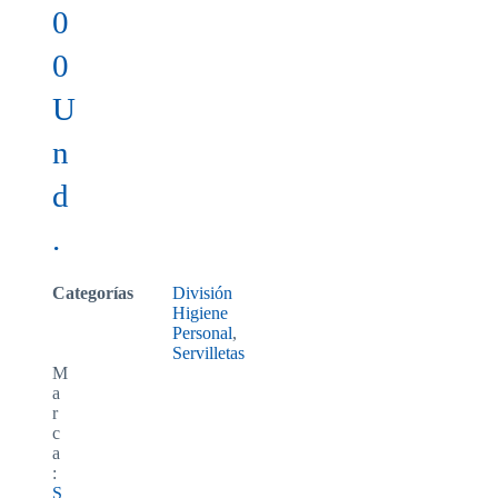
0
0
U
n
d
.
Categorías
División
Higiene
Personal
,
Servilletas
M
a
r
c
a
:
S