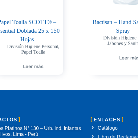
Papel Toalla SCOTT® –
Bactisan – Hand Sa
sential Doblada 25 x 150
Spray
División Higiene 
Hojas
Jabones y Sanit
División Higiene Personal
,
Papel Toalla
Leer má
Leer más
ACTOS
ENLACES
Catálogo
s Platinos N° 130 – Urb. Ind. Infantas
livos. Lima - Perú
Libro de Reclama