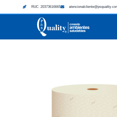
RUC: 20373616665
atencionalcliente@psquality.c