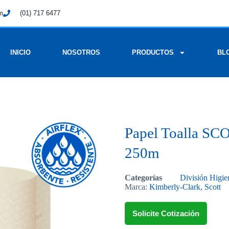
om
(01) 717 6477
INICIO
NOSOTROS
PRODUCTOS
BL
Papel Toalla SCO
250m
Categorías
División Higie
Marca:
Kimberly-Clark
,
Scott
Solicite Cotización