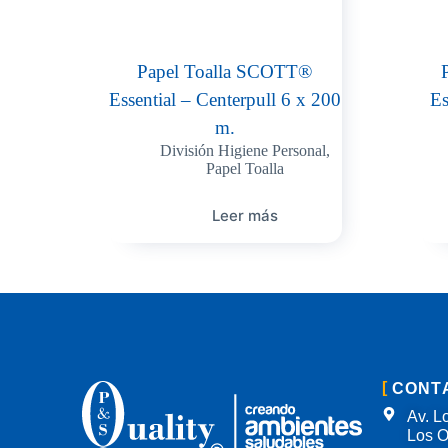
Papel Toalla SCOTT®
Essential – Centerpull 6 x 200
Es
m.
División Higiene Personal
,
Papel Toalla
Leer más
CONT
Av. Lo
Los O