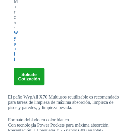
M
a
r
c
a
:
W
y
p
a
l
l
Solicite
Cotización
El paño WypAll X70 Multiusos reutilizable es recomendado
para tareas de limpieza de máxima absorción, limpieza de
pisos y paredes, y limpieza pesada.
Formato doblado en color blanco.
Con tecnología Power Pockets para máxima absorción.
Presentación: 12 paquetes x 25 paños (300 en total).