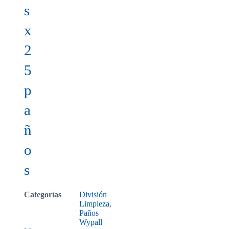
s
x
2
5
p
a
ñ
o
s
Categorías
División
Limpieza
,
Paños
Wypall