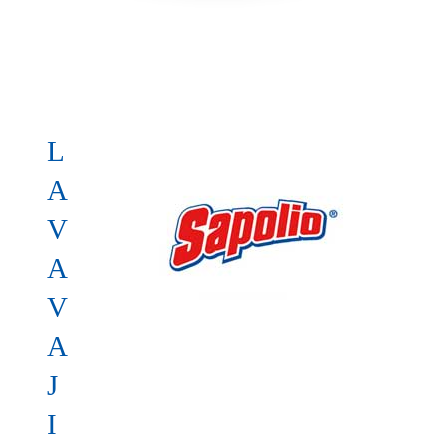
L
A
V
A
V
A
J
I