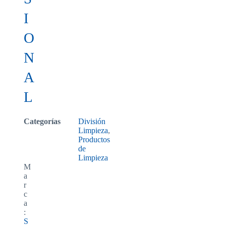
I
O
N
A
L
Categorías
División
Limpieza
,
Productos
de
Limpieza
M
a
r
c
a
:
S