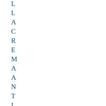
L
L
A
C
R
E
M
A
A
N
T
I