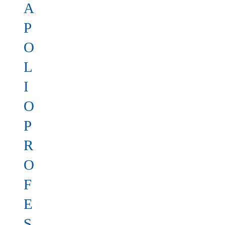
A
P
O
L
I
O
P
R
O
F
E
S