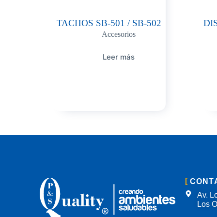
TACHOS SB-501 / SB-502
DI
Accesorios
Leer más
CONT
Av. Lo
Los O