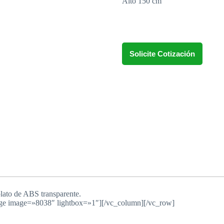
Alto 150 cm
Solicite Cotización
ato de ABS transparente.
age image=»8038″ lightbox=»1″][/vc_column][/vc_row]