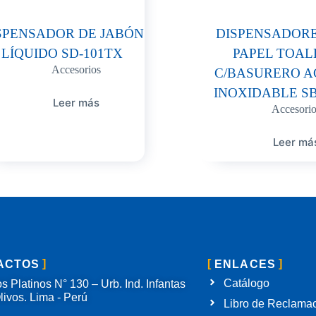
SPENSADOR DE JABÓN
DISPENSADORE
LÍQUIDO SD-101TX
PAPEL TOAL
Accesorios
C/BASURERO A
INOXIDABLE SB
Leer más
Accesorio
Leer má
ACTOS
ENLACES
Catálogo
s Platinos N° 130 – Urb. Ind. Infantas
livos. Lima - Perú
Libro de Reclama