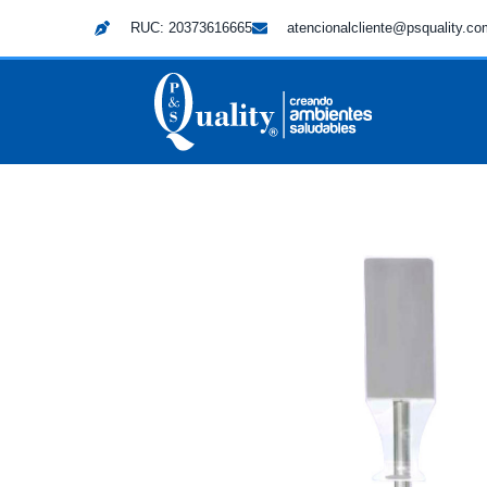
RUC: 20373616665
atencionalcliente@psquality.c