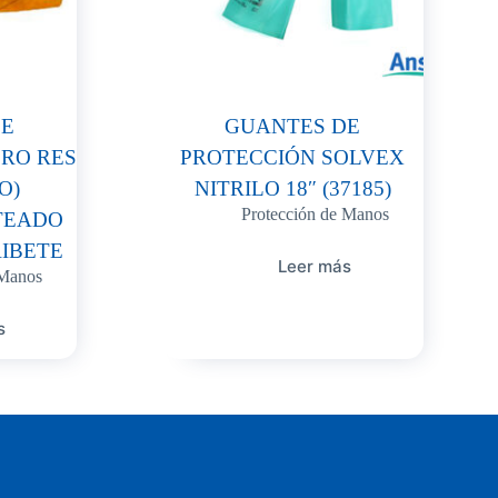
DE
GUANTES DE
RO RES
PROTECCIÓN SOLVEX
O)
NITRILO 18″ (37185)
Protección de Manos
TEADO
RIBETE
Leer más
 Manos
s