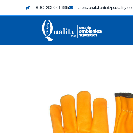
RUC: 20373616665
atencionalcliente@psquality.c