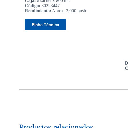
Caja:
6 sachet x 800 ml.
Código:
30223447
Rendimiento:
Aprox. 2,000 push.
Ficha Técnica
D
C
Productos relacionados