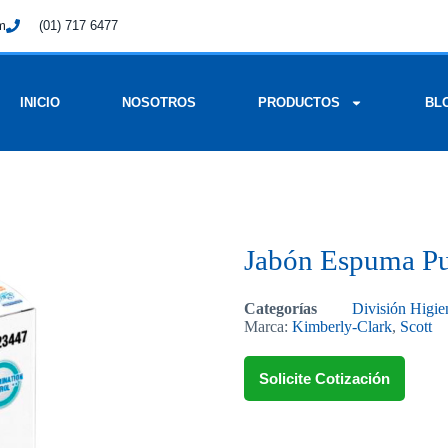
om
(01) 717 6477
INICIO
NOSOTROS
PRODUCTOS
BL
Jabón Espuma Pu
Categorías
División Higie
Marca:
Kimberly-Clark
,
Scott
Solicite Cotización