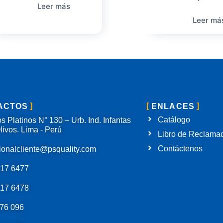
Leer más
Leer má
ACTOS
ENLACES
Catálogo
s Platinos N° 130 – Urb. Ind. Infantas
livos. Lima - Perú
Libro de Reclama
Contáctenos
ionalcliente@psquality.com
717 6477
717 6478
76 096