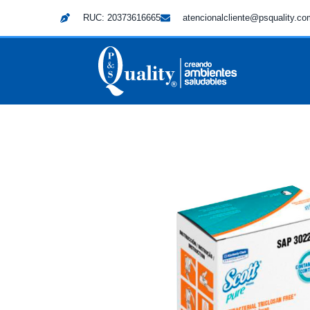
RUC: 20373616665
atencionalcliente@psquality.c