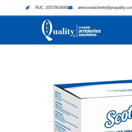
RUC: 20373616665
atencionalcliente@psquality.c