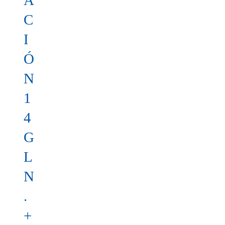
A
C
I
Ó
N
1
4
G
L
N
.
+