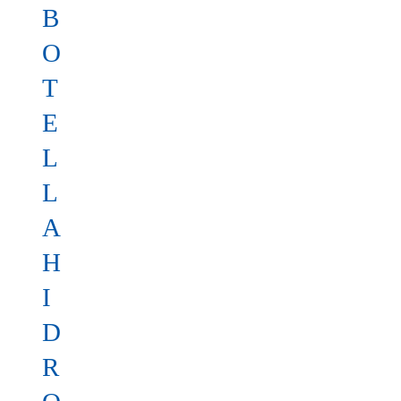
B
O
T
E
L
L
A
H
I
D
R