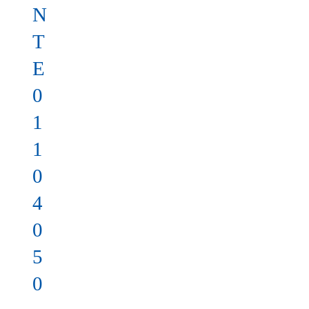
N
T
E
0
1
1
0
4
0
5
0