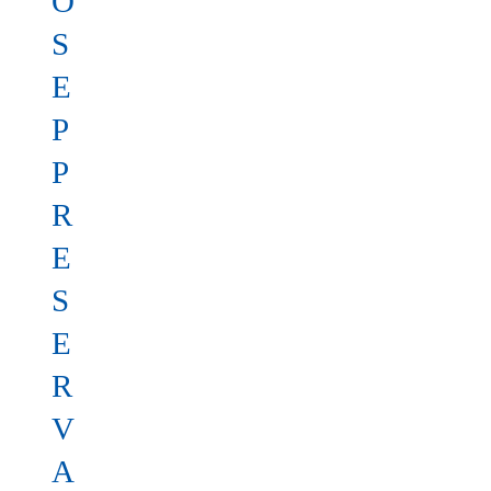
O
S
E
P
P
R
E
S
E
R
V
A