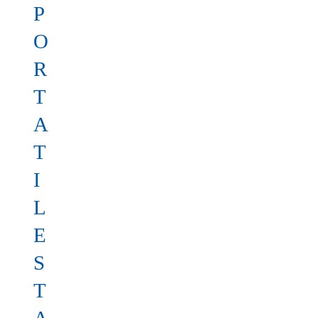
P
O
R
T
A
T
I
L
E
S
T