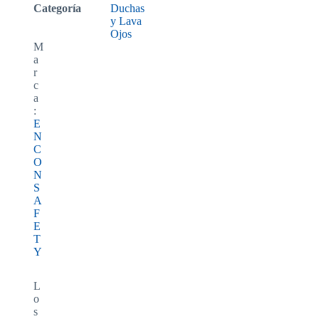
Categoría
Duchas
y Lava
Ojos
M
a
r
c
a
:
E
N
C
O
N
S
A
F
E
T
Y
L
o
s