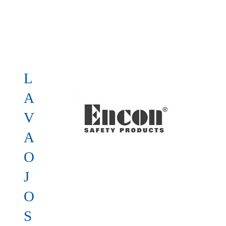
L
A
V
A
O
J
O
S