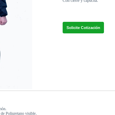
Con cierre y capucha.
Solicite Cotización
món.
de Poliuretano visible.