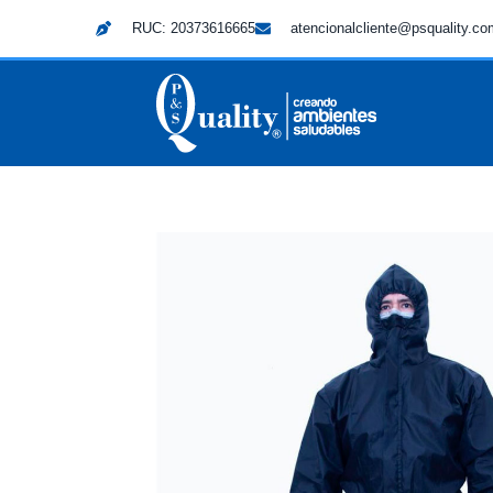
RUC: 20373616665
atencionalcliente@psquality.c