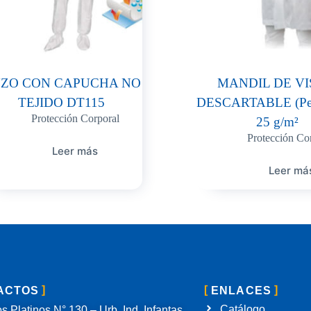
ZO CON CAPUCHA NO
MANDIL DE VI
TEJIDO DT115
DESCARTABLE (Peg
Protección Corporal
25 g/m²
Protección Co
Leer más
Leer má
ACTOS
ENLACES
Catálogo
s Platinos N° 130 – Urb. Ind. Infantas