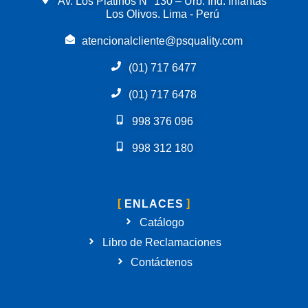
Av. Los Platinos N° 130 – Urb. Ind. Infantas
Los Olivos. Lima - Perú
atencionalcliente@psquality.com
(01) 717 6477
(01) 717 6478
998 376 096
998 312 180
ENLACES
Catálogo
Libro de Reclamaciones
Contáctenos