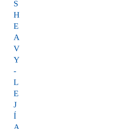
S
H
E
A
V
Y
-
L
E
J
Í
A