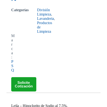
Categorías
División
Limpieza
,
Lavanderia
,
Productos
de
Limpieza
M
a
r
c
a
:
P
S
Q
Solicite
Cotización
Lejía – Hipoclorito de Sodio al 7.5%.