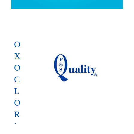
O
X
O
C
L
O
R
´