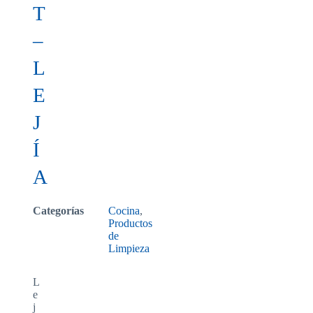
T
–
L
E
J
Í
A
Categorías
Cocina
,
Productos
de
Limpieza
L
e
j