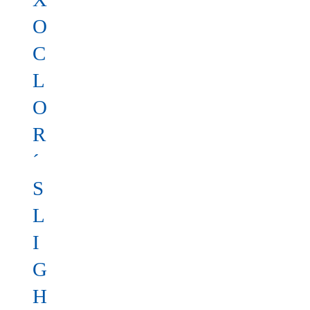
O
C
L
O
R
´
S
L
I
G
H