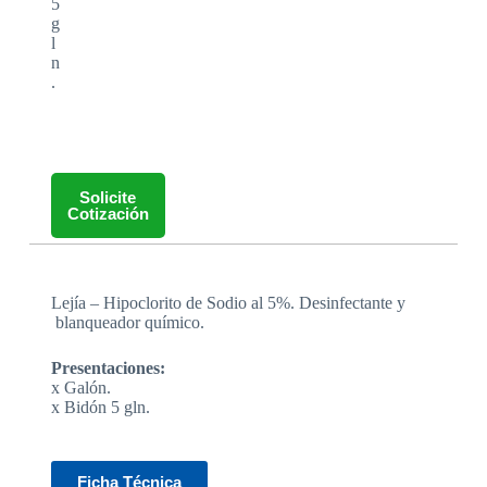
5
g
l
n
.
Solicite
Cotización
Lejía – Hipoclorito de Sodio al 5%. Desinfectante y
blanqueador químico.
Presentaciones:
x Galón.
x Bidón 5 gln.
Ficha Técnica