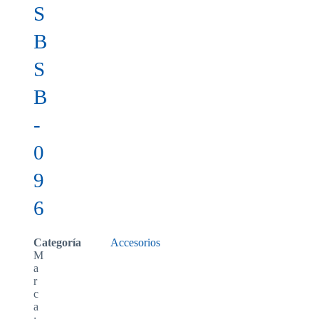
S
B
S
B
-
0
9
6
Categoría
Accesorios
M
a
r
c
a