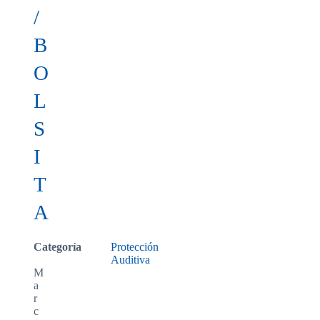
/
B
O
L
S
I
T
A
Categoría
Protección
Auditiva
M
a
r
c