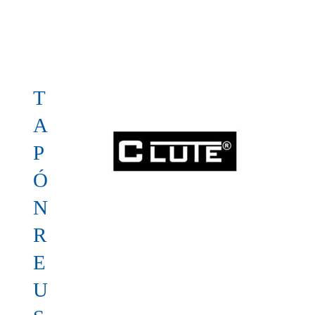
T
A
P
Ó
N
R
E
U