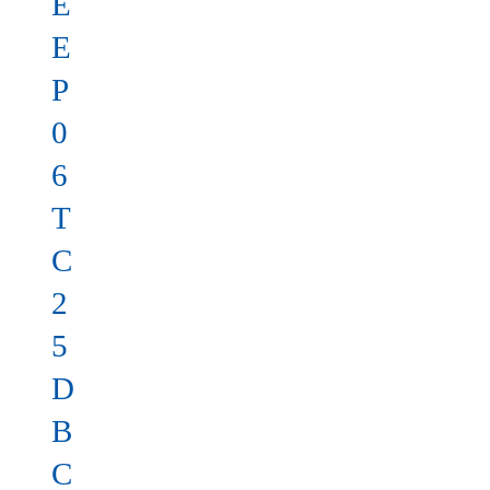
E
E
P
0
6
T
C
2
5
D
B
C