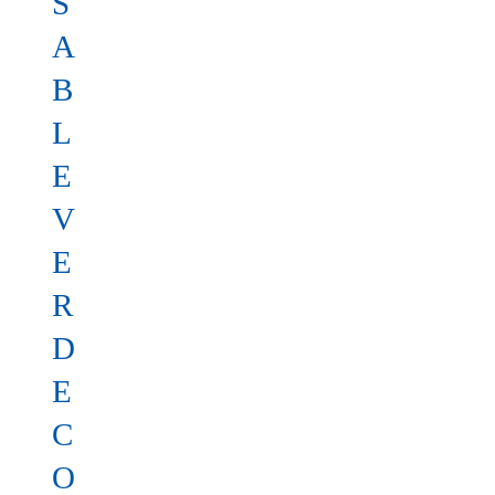
S
A
B
L
E
V
E
R
D
E
C
O