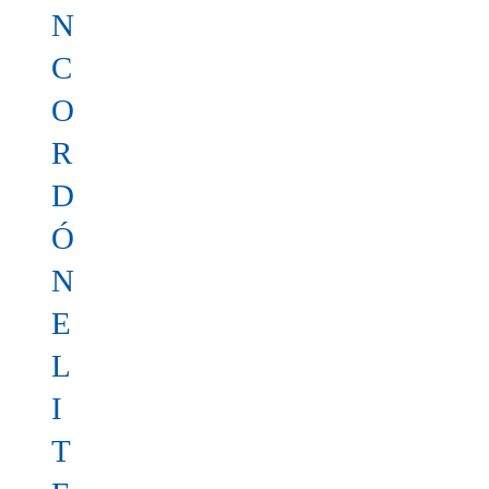
N
C
O
R
D
Ó
N
E
L
I
T