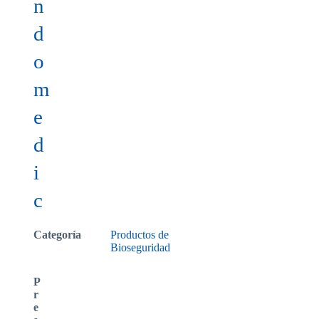
n
d
o
m
e
d
i
c
Categoría
Productos de
Bioseguridad
P
r
e