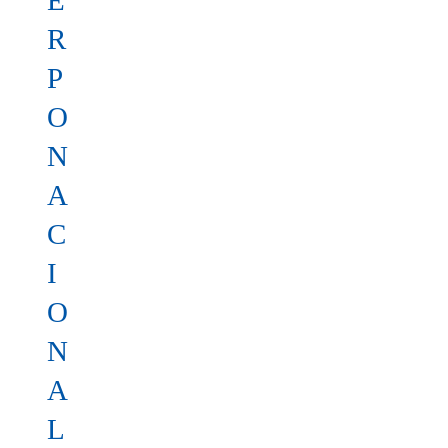
E
R
P
O
N
A
C
I
O
N
A
L