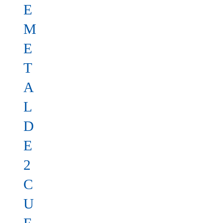
E
M
E
T
A
L
D
E
2
C
U