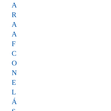
A
R
A
A
F
C
O
N
E
L
Á