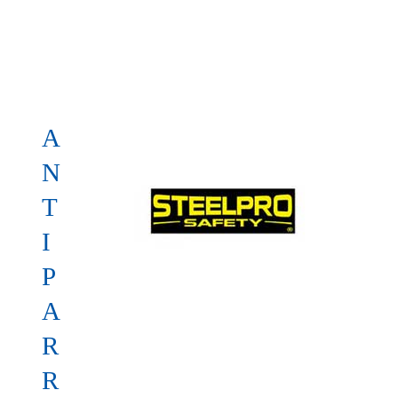
A
N
T
I
P
A
R
R