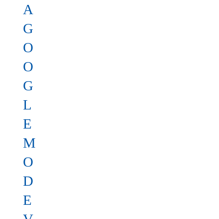
A
G
O
O
G
L
E
M
O
D
E