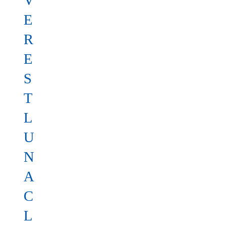
V
E
R
E
S
T
L
U
N
A
C
L