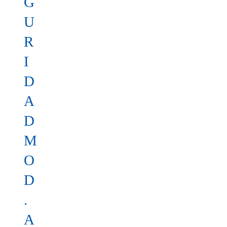
G
U
R
I
D
A
D
M
O
D
.
A