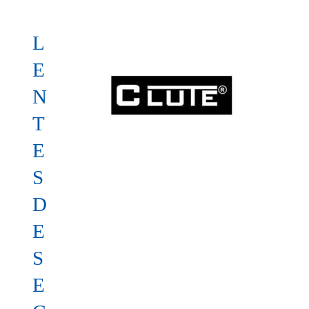
L
E
N
T
E
S
D
E
S
E