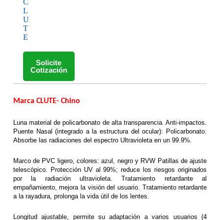
C
L
U
T
E
Solicite
Cotización
Marca CLUTE- Chino
Luna material de policarbonato de alta transparencia. Anti-impactos.
Puente Nasal (integrado a la estructura del ocular): Policarbonato.
Absorbe las radiaciones del espectro Ultravioleta en un 99.9%.
Marco de PVC ligero, colores: azul, negro y RVW Patillas de ajuste
telescópico. Protección UV al 99%; reduce los riesgos originados
por la radiación ultravioleta. Tratamiento retardante al
empañamiento, mejora la visión del usuario. Tratamiento retardante
a la rayadura, prolonga la vida útil de los lentes.
Longitud ajustable, permite su adaptación a varios usuarios (4