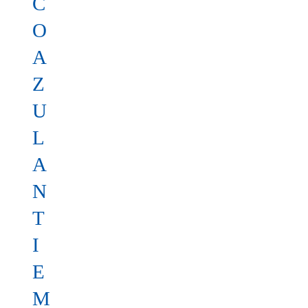
C
O
A
Z
U
L
A
N
T
I
E
M