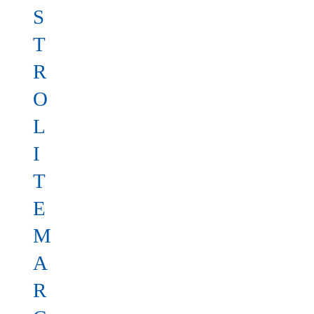
S
T
R
O
L
I
T
E
M
A
R