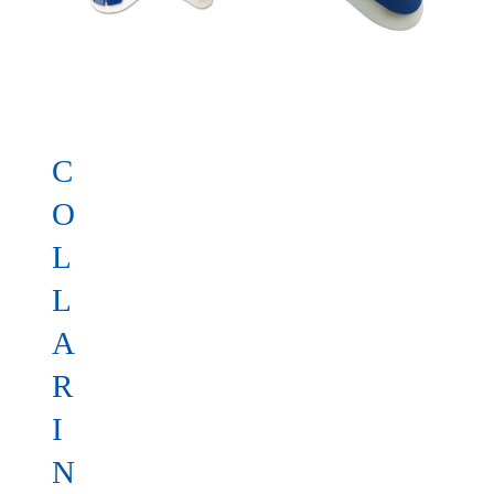
C
O
L
L
A
R
I
N