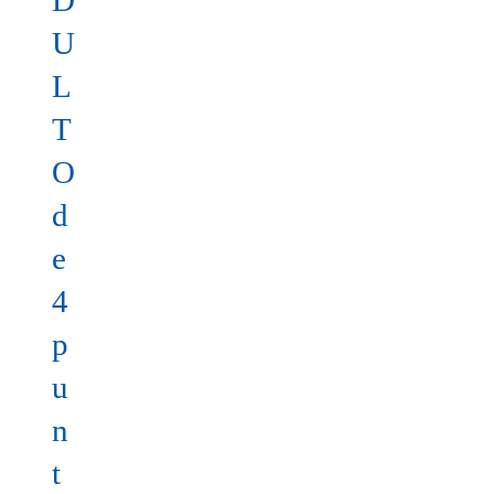
D
U
L
T
O
d
e
4
p
u
n
t