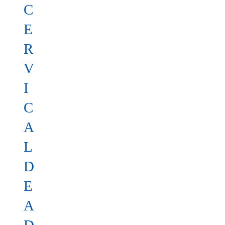
C
E
R
V
I
C
A
L
D
E
A