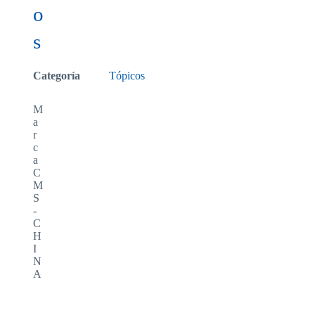
o
s
Categoría
Tópicos
M
a
r
c
a
C
M
S
-
C
H
I
N
A