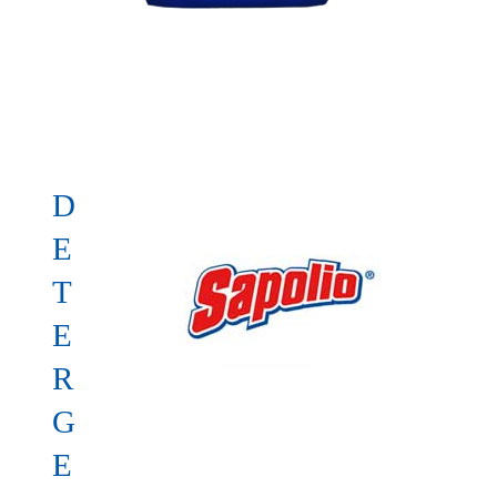
D
E
T
E
R
G
E