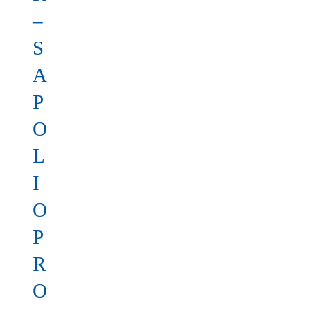
–
S
A
P
O
L
I
O
P
R
O