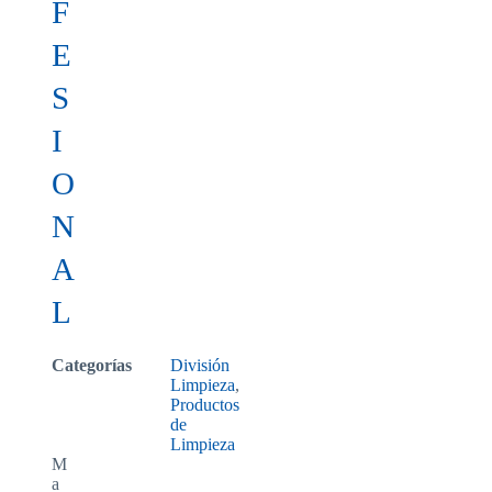
F
E
S
I
O
N
A
L
Categorías
División
Limpieza
,
Productos
de
Limpieza
M
a