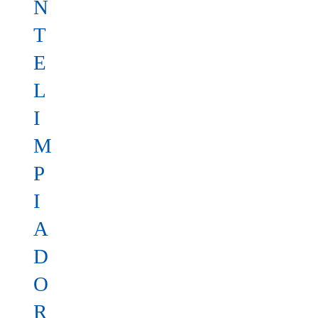
N
T
E
L
I
M
P
I
A
D
O
R