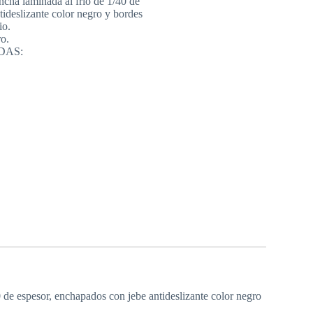
ancha laminada al frío de 1/40 de
ideslizante color negro y bordes
io.
o.
DAS:
 de espesor, enchapados con jebe antideslizante color negro