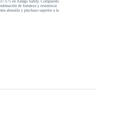
x 37-175 en Amigo Safety. Compuesto
mbinación de fortaleza y resistencia
tra abrasión y pinchazo superior a la