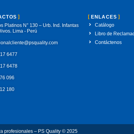
ACTOS
ENLACES
Catálogo
s Platinos N° 130 – Urb. Ind. Infantas
livos. Lima - Perú
Libro de Reclama
Contáctenos
ionalcliente@psquality.com
717 6477
717 6478
76 096
12 180
ra profesionales – PS Quality © 2025