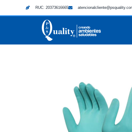
RUC: 20373616665
atencionalcliente@psquality.c