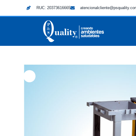
RUC: 20373616665
atencionalcliente@psquality.c