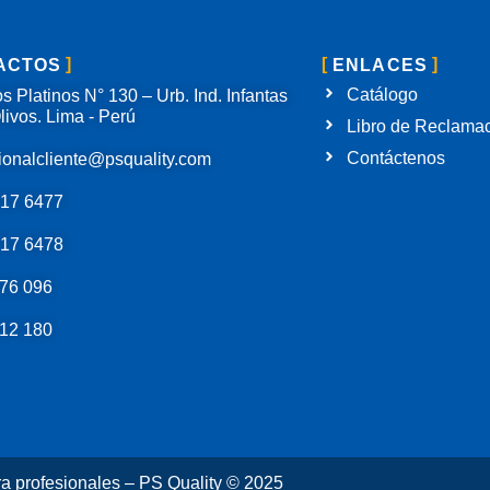
ACTOS
ENLACES
Catálogo
s Platinos N° 130 – Urb. Ind. Infantas
livos. Lima - Perú
Libro de Reclama
Contáctenos
ionalcliente@psquality.com
717 6477
717 6478
76 096
12 180
ra profesionales – PS Quality © 2025