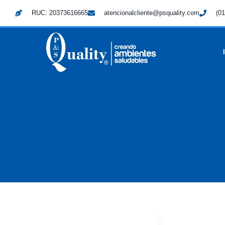
RUC: 20373616665
atencionalcliente@psquality.com
(01