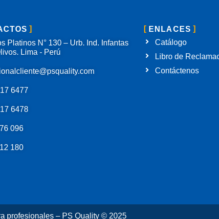
ACTOS
ENLACES
Catálogo
s Platinos N° 130 – Urb. Ind. Infantas
livos. Lima - Perú
Libro de Reclama
Contáctenos
ionalcliente@psquality.com
717 6477
717 6478
76 096
12 180
ra profesionales – PS Quality © 2025