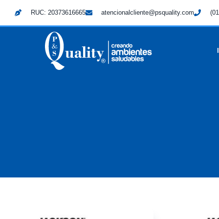
RUC: 20373616665
atencionalcliente@psquality.com
(01